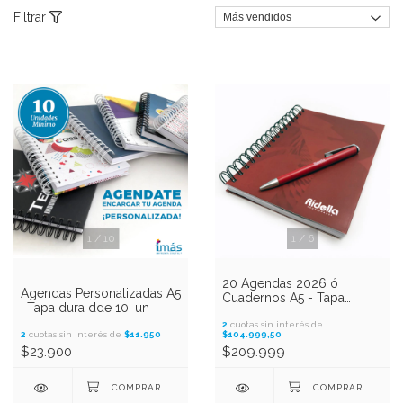
Filtrar
1
/
10
1
/
6
20 Agendas 2026 ó
Agendas Personalizadas A5
Cuadernos A5 - Tapa
| Tapa dura dde 10. un
Blanda
2
cuotas sin interés de
2
cuotas sin interés de
$11.950
$104.999,50
$23.900
$209.999