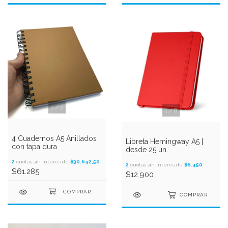
1
/
7
1
/
8
4 Cuadernos A5 Anillados
Libreta Hemingway A5 |
con tapa dura
desde 25 un.
2
cuotas sin interés de
$30.642,50
2
cuotas sin interés de
$6.450
$61.285
$12.900
COMPRAR