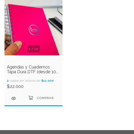
1
/
10
Agendas y Cuadernos
Tapa Dura DTF (desde 10
unidades)
2
cuotas sin interés de
$11.000
$22.000